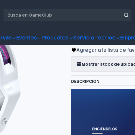
 Gamer Logitech G733 Lightspeed Wireless Blanco
Audífono G
Lightspeed
rvas
Eventos
Productos
Servicio Técnico
Empr
Agregar a la lista de fa
Mostrar stock de ubica
DESCRIPCIÓN