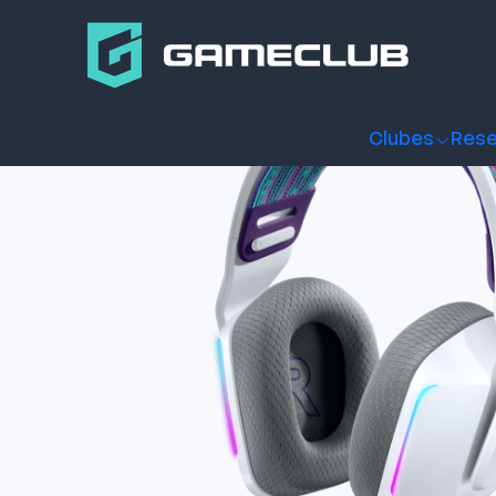
Inicio
Productos
Periféricos Gamer
Audífonos
Audífono
Clubes
Rese