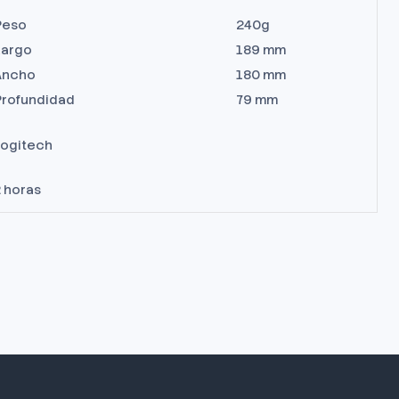
Peso
240g
Largo
189 mm
Ancho
180 mm
Profundidad
79 mm
Logitech
 horas