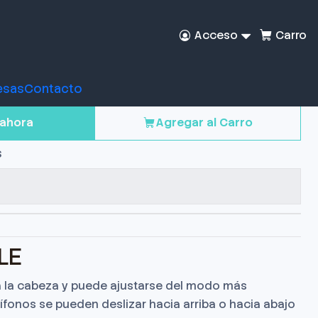
Acceso
Carro
er Logitech G335
esas
Contacto
ahora
Agregar al Carro
s
LE
a la cabeza y puede ajustarse del modo más
fonos se pueden deslizar hacia arriba o hacia abajo