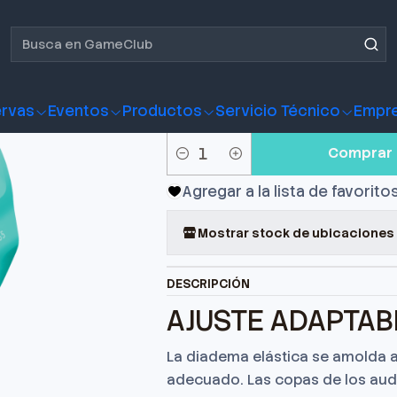
 Gamer Logitech G335 Menta
Audífono Gam
Menta
rvas
Eventos
Productos
Servicio Técnico
Empr
Comprar 
Cantidad
Agregar a la lista de favorito
Mostrar stock de ubicaciones
DESCRIPCIÓN
AJUSTE ADAPTAB
La diadema elástica se amolda 
adecuado. Las copas de los audí