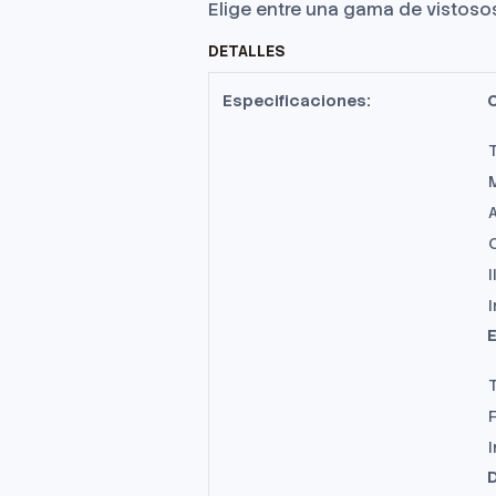
Elige entre una gama de vistosos
DETALLES
Especificaciones:
C
I
E
T
D