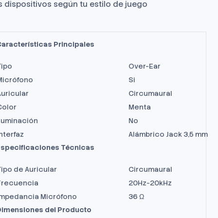
 dispositivos según tu estilo de juego
aracterísticas Principales
Tipo
Over-Ear
Micrófono
Si
Auricular
Circumaural
Color
Menta
Iluminación
No
nterfaz
Alámbrico Jack 3,5 mm
specificaciones Técnicas
ipo de Auricular
Circumaural
Frecuencia
20Hz-20kHz
Impedancia Micrófono
36 Ω
imensiones del Producto