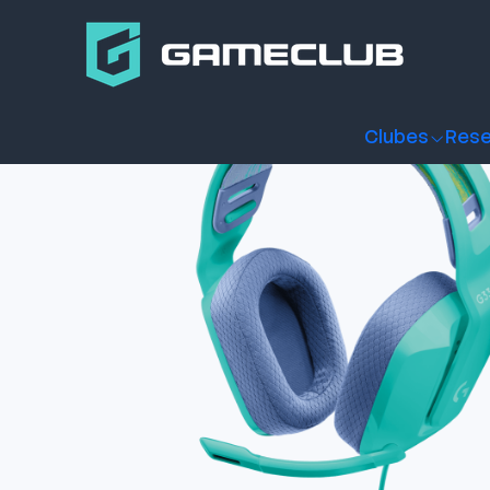
Inicio
Productos
Periféricos Gamer
Audífonos
Audífono
Clubes
Rese