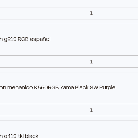
ch g213 RGB español
on mecanico K550RGB Yama Black SW Purple
 g413 tkl black