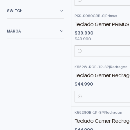
Cantidad
SWITCH
PKS-S080GRB-S
|
Primus
-20%
OFF
Teclado Gamer PRIMUS
MARCA
$39.990
$49.990
Cantidad
K552W-RGB-1R-SP
|
Redragon
Teclado Gamer Redrag
$44.990
Cantidad
K552RGB-1R-SP
|
Redragon
Teclado Gamer Redrag
$44.990