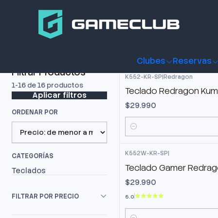
Inicio
Productos
Periféricos Gamer
Teclados
Teclados
Clubes
Reservas
Filtrar Productos
K552-KR-SP
|
Redragon
1-16 de 16 productos
Teclado Redragon Kuma
Aplicar filtros
$29.990
ORDENAR POR
Cantidad
K552W-KR-SP
|
CATEGORÍAS
Teclado Gamer Redrago
Teclados
$29.990
FILTRAR POR PRECIO
5.0