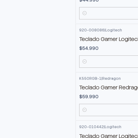
Cantidad
920-008086
|
Logitech
Teclado Gamer Logite
$54.990
Cantidad
K550RGB-1
|
Redragon
Teclado Gamer Redrag
$59.990
Cantidad
920-010442
|
Logitech
Teclado Gamer Logitech