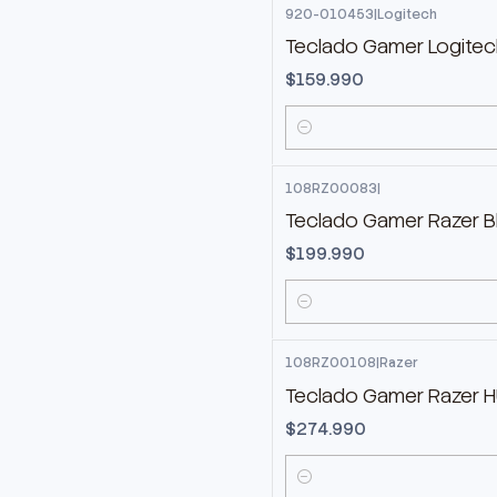
920-010453
|
Logitech
Teclado Gamer Logitech
$159.990
Cantidad
108RZ00083
|
Teclado Gamer Razer B
$199.990
Cantidad
108RZ00108
|
Razer
Teclado Gamer Razer H
$274.990
Cantidad