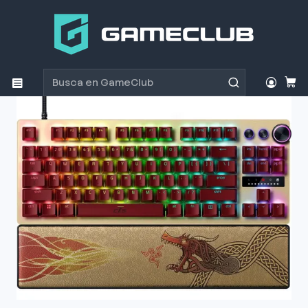
Inicio
Productos
Periféricos Gamer
Teclados
Teclados
Teclado Gamer Razer HUNTSMAN V3 TKL Counter Strike
2