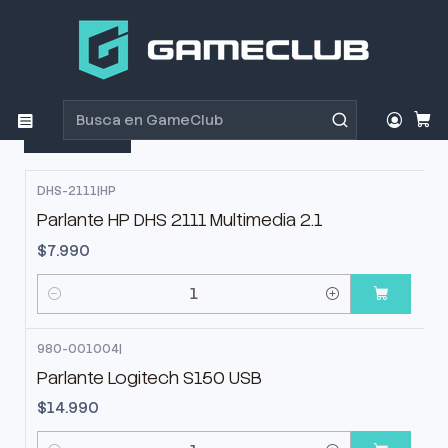
Inicio
Productos
Parlantes
Parlantes
Filtros
DHS-2111
|
HP
Parlante HP DHS 2111 Multimedia 2.1
$7.990
Cantidad
980-001004
|
Parlante Logitech S150 USB
$14.990