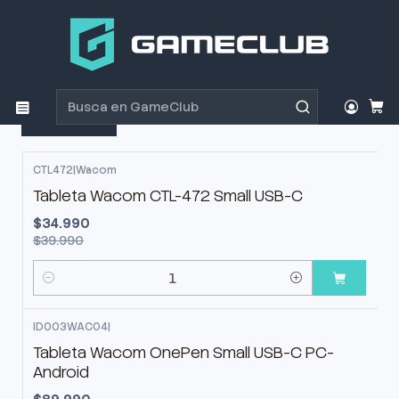
Inicio
Productos
Parlantes
Tabletas Digitalizadoras
Tabletas Digitalizadoras
Filtros
CTL472
|
Wacom
-13%
OFF
Tableta Wacom CTL-472 Small USB-C
$34.990
$39.990
Cantidad
ID003WAC04
|
-10%
OFF
Tableta Wacom OnePen Small USB-C PC-
Android