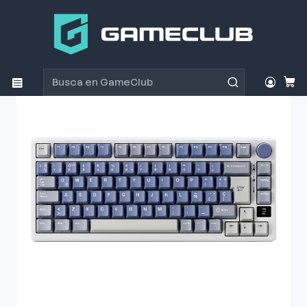
Inicio
Productos
Periféricos Gamer
Teclados
Teclados
Teclado Gamer Royal Kludge RK-M75 Ocean Blue TM