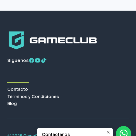
Síguenos
Contacto
Términos y Condiciones
Blog
Contáctanos
2026 GameClub. Todos los derechos reservados.