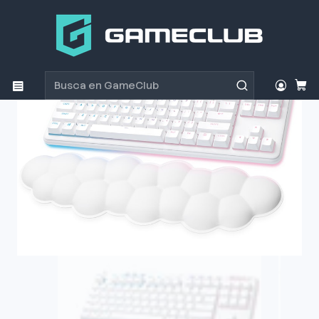
Inicio
Productos
Periféricos Gamer
Teclados
Teclado Gamer Logitech g715 wireless Tactile