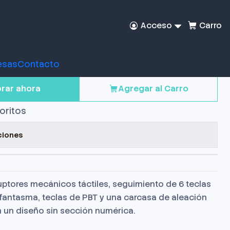
Acceso
Carro
mer Logitech g413 tkl
esas
Contacto
rar ahora
Agregar al Carro
voritos
ciones
ruptores mecánicos táctiles, seguimiento de 6 teclas
fantasma, teclas de PBT y una carcasa de aleación
n un diseño sin sección numérica.