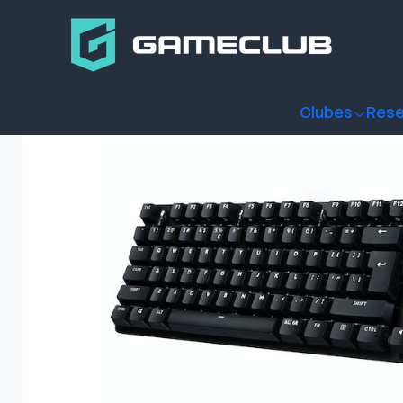
Inicio
Productos
Periféricos Gamer
Teclados
Teclado G
Clubes
Rese