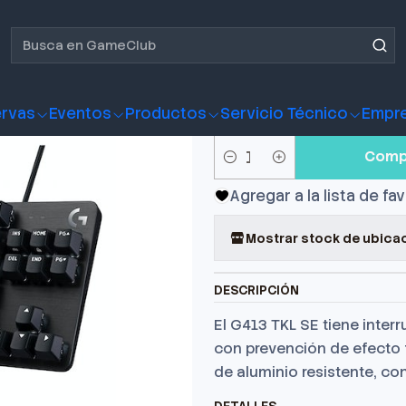
amer Logitech g413 tkl black
Teclado Ga
black
rvas
Eventos
Productos
Servicio Técnico
Empr
Comp
Cantidad
Agregar a la lista de fa
Mostrar stock de ubica
DESCRIPCIÓN
El G413 TKL SE tiene inter
con prevención de efecto 
de aluminio resistente, co