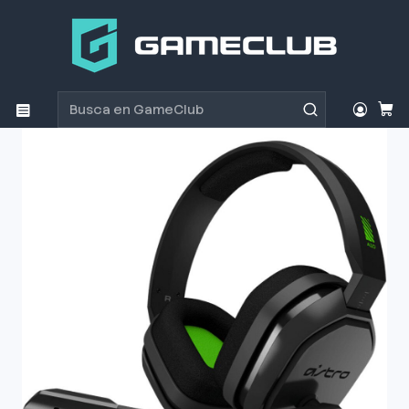
Inicio
Productos
Periféricos Gamer
Audífonos
Audífono Gamer Logitech Profesional ASTRO A10 para
Xbox