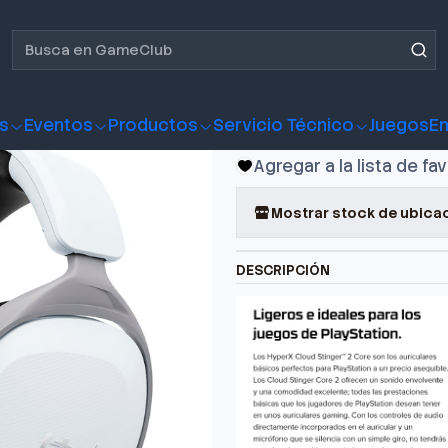
 Gamer HyperX Cloud Stinger Core 2 PS5
Audífono G
Stinger Co
s
Eventos
Productos
Servicio Técnico
Juegos
E
Agregar a la lista de fa
Mostrar stock de ubica
DESCRIPCIÓN