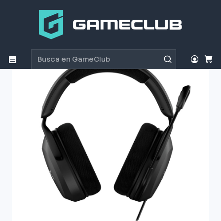
Inicio
Productos
Periféricos Gamer
Audífonos
Audífono Gamer HyperX Cloud Stinger 2 Core Black