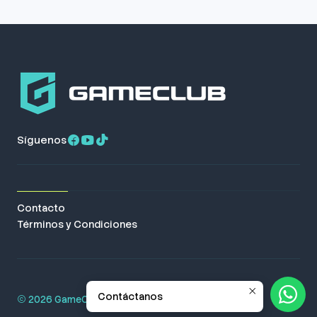
Síguenos
Contacto
Términos y Condiciones
Contáctanos
2026 GameClub. Todos los derechos reservados.