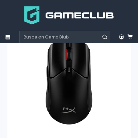
Inicio
Productos
Periféricos Gamer
Mouse
Mouse Gamer HyperX Pulsefire Haste 2 Black Wireless