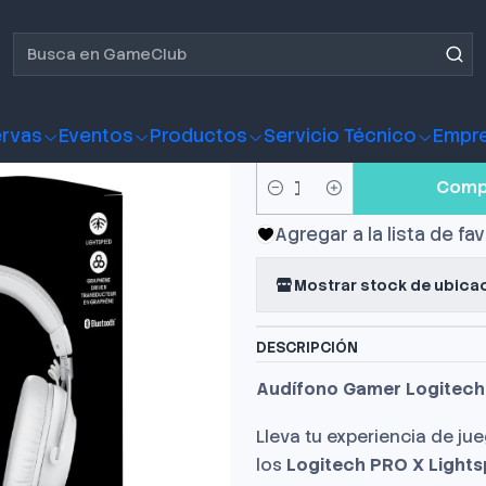
 Gamer Logitech PRO X Lightspeed 2 White
Audifono G
Lightspeed
rvas
Eventos
Productos
Servicio Técnico
Empr
Comp
Cantidad
Agregar a la lista de fa
Mostrar stock de ubica
DESCRIPCIÓN
Audífono Gamer Logitech 
Lleva tu experiencia de ju
los
Logitech PRO X Lights