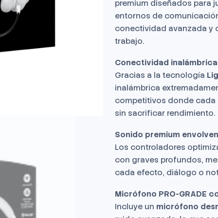
premium diseñados para j
entornos de comunicación
conectividad avanzada y co
trabajo.
Conectividad inalámbric
Gracias a la tecnología
Li
inalámbrica extremadamente
competitivos donde cada m
sin sacrificar rendimiento.
Sonido premium envolven
Los controladores optimiz
con graves profundos, med
cada efecto, diálogo o not
Micrófono PRO-GRADE con
Incluye un
micrófono desm