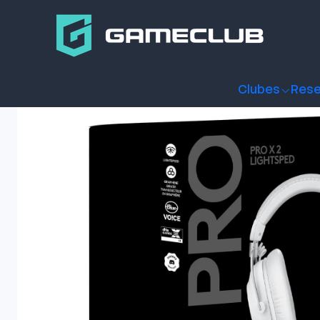
Inicio
Productos
Periféricos Gamer
Audífonos
Audifono
Clubes
Rese