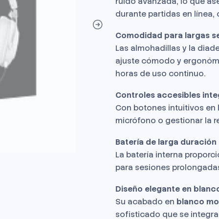
ruido avanzada, lo que as
durante partidas en línea,
Comodidad para largas s
Las almohadillas y la dia
ajuste cómodo y ergonómi
horas de uso continuo.
Controles accesibles int
Con botones intuitivos en l
micrófono o gestionar la r
Batería de larga duración
La batería interna proporc
para sesiones prolongadas
Diseño elegante en blanc
Su acabado en
blanco m
sofisticado que se integr