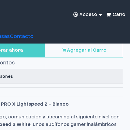
Acceso
Carro
amer Logitech PRO X
 2 White
esas
Contacto
rar ahora
Agregar al Carro
voritos
ciones
PRO X Lightspeed 2 – Blanco
ego, comunicación y streaming al siguiente nivel con
peed 2 White
, unos audífonos gamer inalámbricos