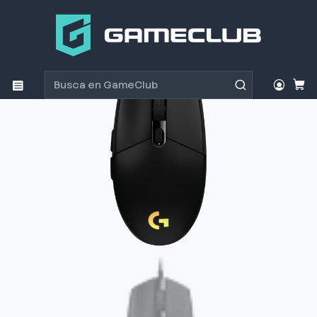
Inicio
Productos
Periféricos Gamer
Mouse
Mouse Gamer Logitech g203 lightsync black