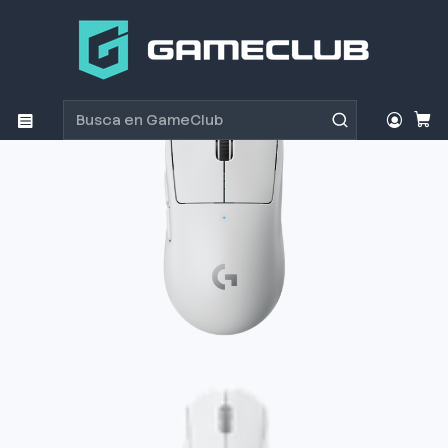
Inicio
Productos
Periféricos Gamer
Mouse
Mouse Gamer Logitech Pro X Superlight white