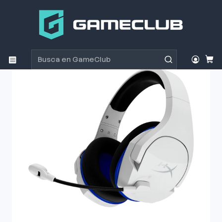
Inicio
Productos
Periféricos Gamer
Audífonos
Audífono Gamer HyperX Cloud Stinger Core Wireless
PS5