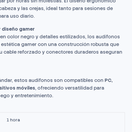
gar por horas sin molestias. El diseño ergonómico
cabeza y las orejas, ideal tanto para sesiones de
ra uso diario.
y diseño gamer
 color negro y detalles estilizados, los audífonos
estética gamer con una construcción robusta que
Su cable reforzado y conectores duraderos aseguran
ándar, estos audífonos son compatibles con
PC,
sitivos móviles
, ofreciendo versatilidad para
uego y entretenimiento.
1 hora