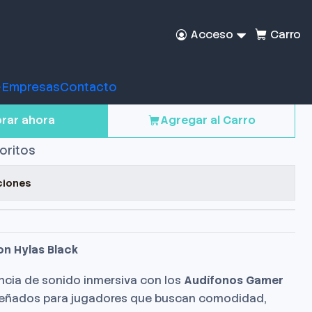
Acceso
Carro
Gamer Redragon HYLAS
Empresas
Contacto
rar ahora
Agregar al Carro
voritos
ciones
n Hylas Black
ncia de sonido inmersiva con los
Audífonos Gamer
señados para jugadores que buscan comodidad,