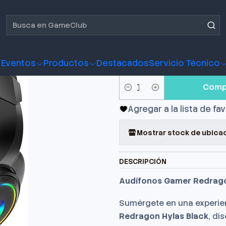
o Gamer Redragon HYLAS Black
Audífono 
Black
Eventos
Productos
Destacados
Servicio Técnico
Comp
Cantidad
Agregar a la lista de fa
Mostrar stock de ubica
DESCRIPCIÓN
Audífonos Gamer Redrago
Sumérgete en una experie
Redragon Hylas Black
, di