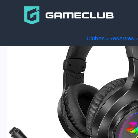
Inicio
Productos
Periféricos Gamer
Audífonos
Audífon
Clubes
Reservas