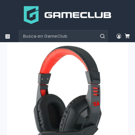
Inicio
Productos
Periféricos Gamer
Audífonos
Audífono Gamer Redragon Ares Black