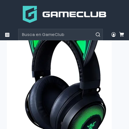
Inicio
Productos
Periféricos Gamer
Audífonos
Audífono Gamer Razer Kraken Kitty Chroma Black