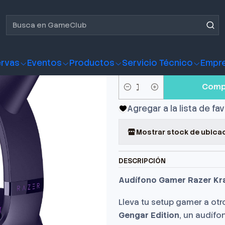
 Gamer Razer Kraken Kitty V2 USB Pokemon Gengar
Audífono G
Kitty V2 U
rvas
Eventos
Productos
Servicio Técnico
Empr
Comp
Cantidad
Agregar a la lista de fa
Mostrar stock de ubica
DESCRIPCIÓN
Audífono Gamer Razer Kr
Lleva tu setup gamer a otr
Gengar Edition
, un audíf