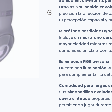
Sonido envolvente 7.1 pa
Gracias a su
sonido envolv
precisión la dirección de 
tu percepción espacial y c
Micrófono cardioide Hype
Incluye un
micrófono card
mayor claridad mientras re
comunicación clara con tu
Iluminación RGB personali
Cuenta con
iluminación R
para complementar tu setu
Comodidad para largas se
Sus
almohadillas ovaladas
cuero sintético
proporcio
permitiendo jugar durante 