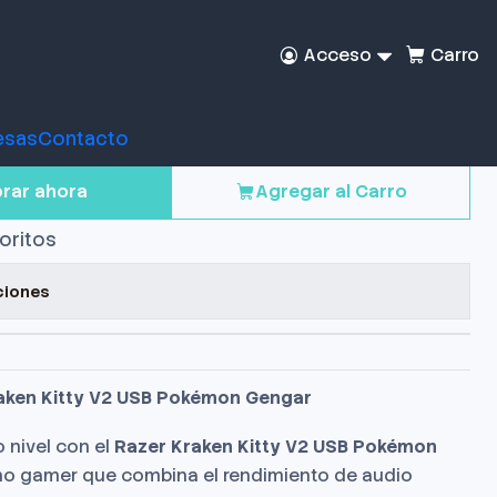
Acceso
Carro
amer Razer Kraken
SB Pokemon Gengar
esas
Contacto
rar ahora
Agregar al Carro
voritos
ciones
aken Kitty V2 USB Pokémon Gengar
o nivel con el
Razer Kraken Kitty V2 USB Pokémon
ono gamer que combina el rendimiento de audio