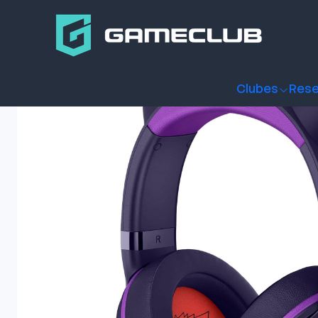
Inicio
Productos
Periféricos Gamer
Audífonos
Audífono
Clubes
Rese