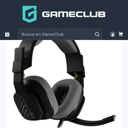
Inicio
Productos
Periféricos Gamer
Audífonos
Audífono Gamer Logitech ASTRO A10 Gen2 PlayStation
Negro