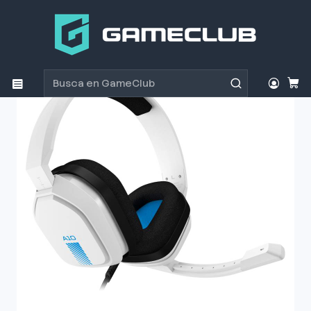
Inicio
Productos
Periféricos Gamer
Audífonos
Audífono Gamer Logitech Astro A10 PS4 White