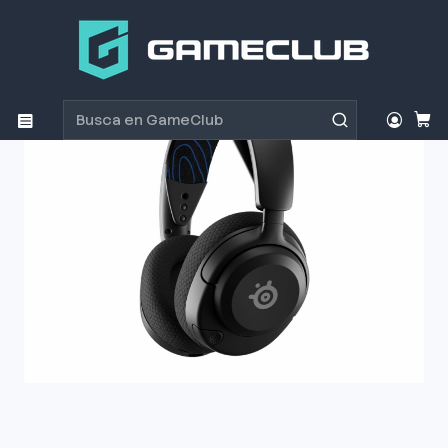
Inicio
Productos
Periféricos Gamer
Audífonos
Audifono Gamer SteelSeries Arctis Nova 5