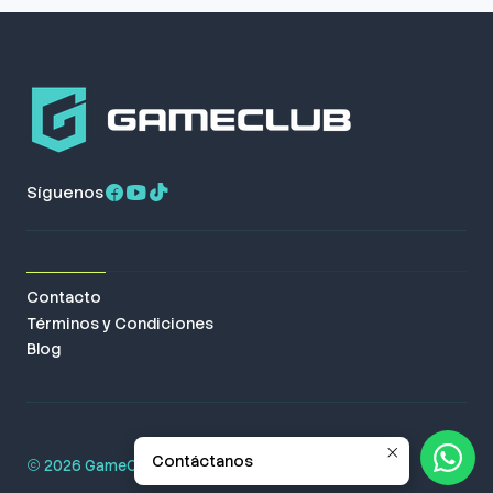
Síguenos
Contacto
Términos y Condiciones
Blog
Contáctanos
2026 GameClub. Todos los derechos reservados.