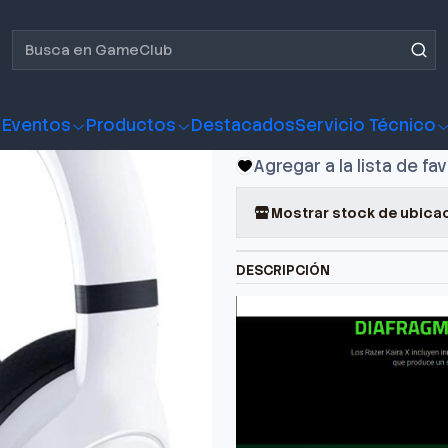
 Gamer Razer KAIRA X XBOX WHITE
Audifono G
XBOX WHIT
Eventos
Productos
Destacados
Servicio Técnico
Agregar a la lista de fa
Mostrar stock de ubica
DESCRIPCIÓN