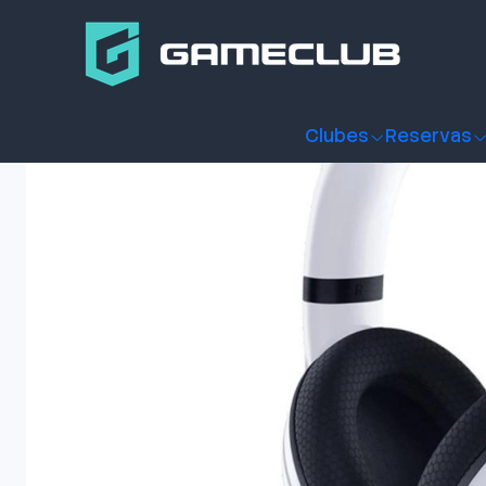
Inicio
Productos
Periféricos Gamer
Audífonos
Audifono
Clubes
Reservas