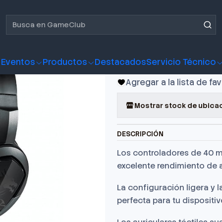
o Gamer MSI Immerse GH30 V2
Audífono G
GH30 V2
Eventos
Productos
Destacados
Servicio Técnico
Agregar a la lista de fa
Mostrar stock de ubica
DESCRIPCIÓN
Los controladores de 40 m
excelente rendimiento de a
La configuración ligera y
perfecta para tu dispositiv