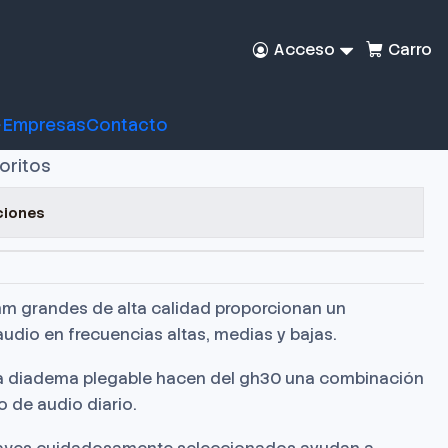
Acceso
Carro
amer MSI Immerse
Empresas
Contacto
voritos
ciones
m grandes de alta calidad proporcionan un
udio en frecuencias altas, medias y bajas.
 la diadema plegable hacen del gh30 una combinación
o de audio diario.