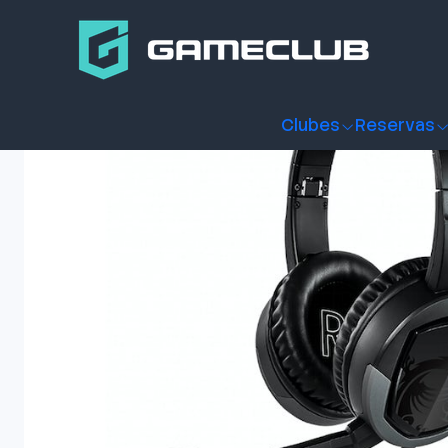
Inicio
Productos
Periféricos Gamer
Audífonos
Audífon
Clubes
Reservas