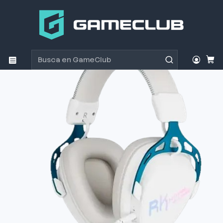
Inicio
Productos
Periféricos Gamer
Audífonos
Audifono Gamer Royal Kludge HG103 Cyborg White BT -
2.4Ghz