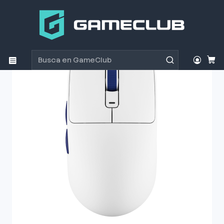
Inicio
Productos
Periféricos Gamer
Mouse
Mouse Gamer Royal Kludge M30 White Blue