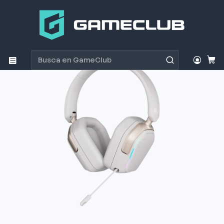
Inicio
Productos
Periféricos Gamer
Audífonos
Audífono Gamer Royal Kludge HG101 Platinum Gray BT