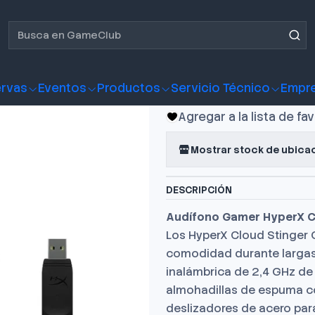
 Gamer HyperX Stinger Core Wireless Black
Audífono G
Core Wirel
rvas
Eventos
Productos
Servicio Técnico
Empr
Agregar a la lista de fa
Mostrar stock de ubica
DESCRIPCIÓN
Audífono Gamer HyperX Cl
Los HyperX Cloud Stinger 
comodidad durante largas
inalámbrica de 2,4 GHz de 
almohadillas de espuma con
deslizadores de acero par