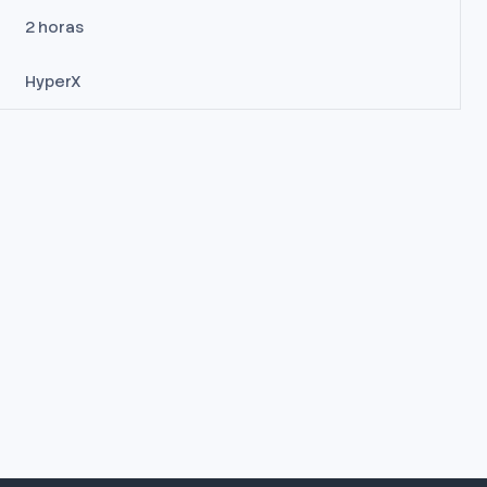
2 horas
HyperX