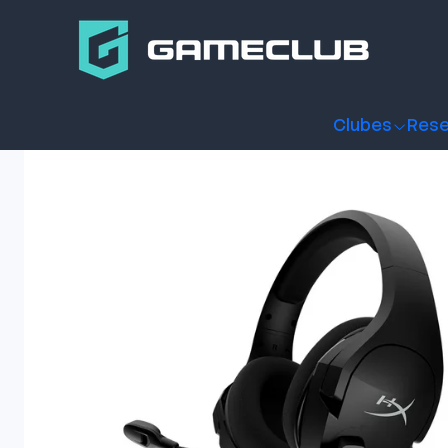
Inicio
Productos
Periféricos Gamer
Audífonos
Audífono
Clubes
Rese