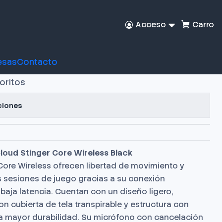
Acceso
Carro
amer HyperX Stinger
ess Black
esas
Contacto
voritos
ciones
oud Stinger Core Wireless Black
Core Wireless ofrecen libertad de movimiento y
 sesiones de juego gracias a su conexión
baja latencia. Cuentan con un diseño ligero,
 cubierta de tela transpirable y estructura con
a mayor durabilidad. Su micrófono con cancelación