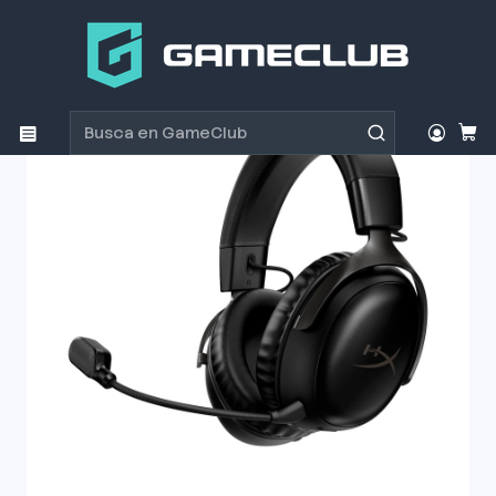
Inicio
Productos
Periféricos Gamer
Audífonos
Audífono Gamer HyperX Cloud III Black Wireless