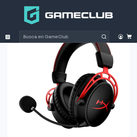
Inicio
Productos
Periféricos Gamer
Audífonos
Audífono Gamer HyperX Cloud Alpha Wireless Red