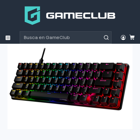
Inicio
Productos
Periféricos Gamer
Teclados
Teclado Gamer HyperX Alloy Origins 65% switch Aqua