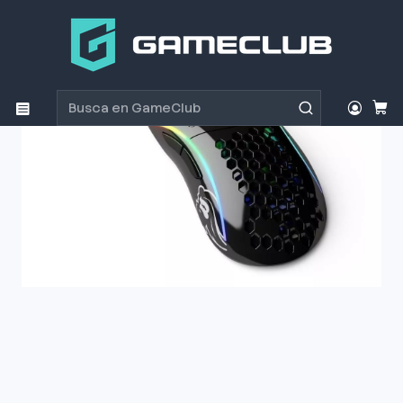
Inicio
Productos
Periféricos Gamer
Mouse
Mouse Gamer Glorious Model O Minus Glossy Black