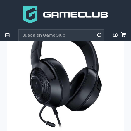
Inicio
Productos
Periféricos Gamer
Audífonos
Audifono Razer Kraken X Lite