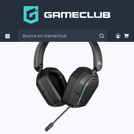
Inicio
Productos
Periféricos Gamer
Audífonos
Audífono Gamer Royal Kludge HG101 Mate Black BT