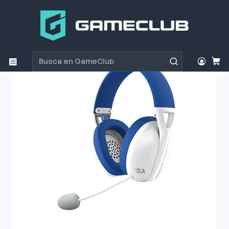
Inicio
Productos
Periféricos Gamer
Audífonos
Audifono Redragon Ire Pro White/Blue