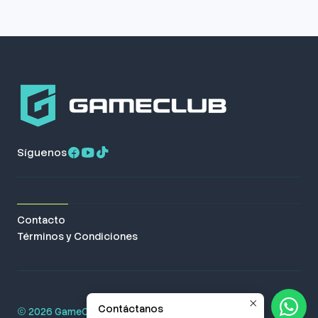
Síguenos
Contacto
Términos y Condiciones
Contáctanos
2026 GameClub. Todos los derechos reservados.