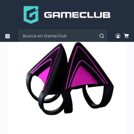
Inicio
Productos
Periféricos Gamer
Accesorios
Accesorio Razer Orejas Kitty Neon Purple