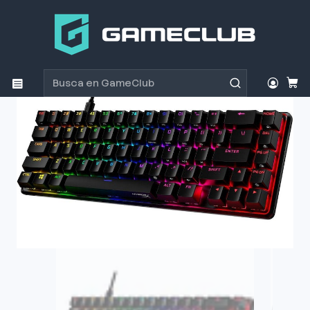
Inicio
Productos
Periféricos Gamer
Teclados
Teclado Gamer HyperX Alloy Origins 65% US Red