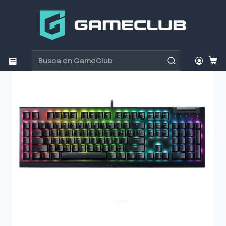
Inicio
Productos
Periféricos Gamer
Teclados
Teclado Blackwidow V4 X Yellow Switch Español