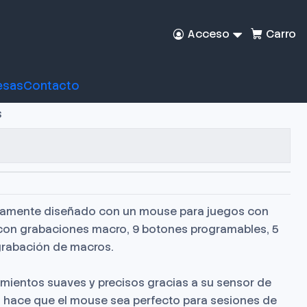
Acceso
Carro
 Redragon M801
esas
Contacto
s
camente diseñado con un mouse para juegos con
 con grabaciones macro, 9 botones programables, 5
 grabación de macros.
imientos suaves y precisos gracias a su sensor de
to hace que el mouse sea perfecto para sesiones de