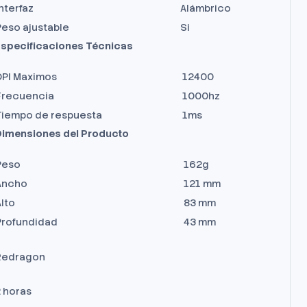
nterfaz
Alámbrico
Peso ajustable
Si
specificaciones Técnicas
DPI Maximos
12400
Frecuencia
1000hz
Tiempo de respuesta
1ms
imensiones del Producto
Peso
162g
Ancho
121 mm
lto
83 mm
Profundidad
43 mm
Redragon
 horas