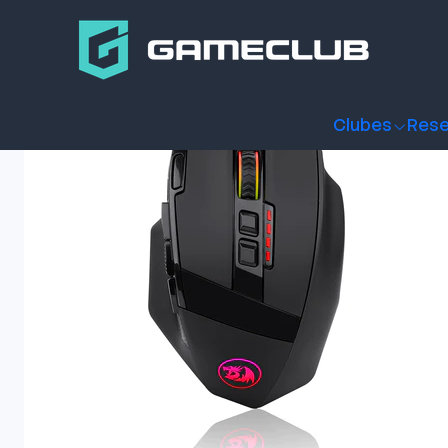
Inicio
Productos
Periféricos Gamer
Mouse
Mouse Game
Clubes
Rese