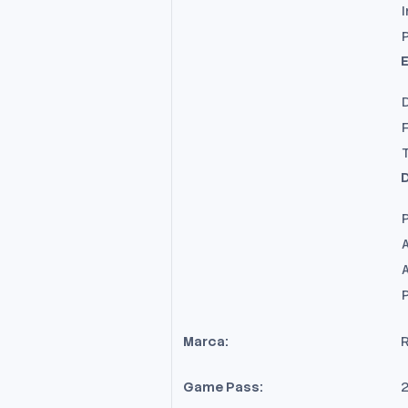
I
E
D
A
Marca:
Game Pass:
2