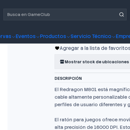
r Redragon M801 Sniper RGB
Mouse Gamer
Sniper RGB
rvas
Eventos
Productos
Servicio Técnico
Empr
Agregar a la lista de favorito
Mostrar stock de ubicaciones
DESCRIPCIÓN
El Redragon M801 está magnífi
cable altamente personalizable
perfiles de usuario diferentes y
El ratón para juegos ofrece mov
alta precisión de 16000 DPI. Es