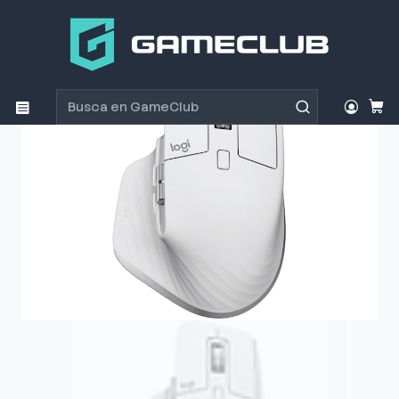
Inicio
Productos
Periféricos Gamer
Mouse
Mouse Gamer Logitech MX Master 3S Gris