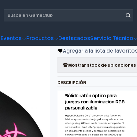
 HyperX Pulsefire Core RGB
Mouse Gamer 
RGB
Eventos
Productos
Destacados
Servicio Técnico
Agregar a la lista de favorito
Mostrar stock de ubicaciones
DESCRIPCIÓN