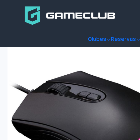
Inicio
Productos
Periféricos Gamer
Mouse
Mouse Gamer
Clubes
Reservas