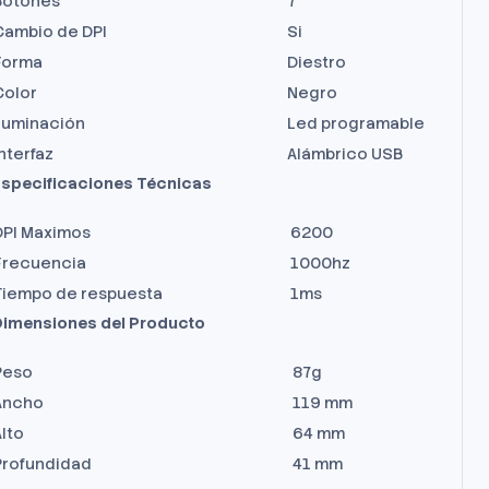
Botones
7
Cambio de DPI
Si
Forma
Diestro
Color
Negro
Iluminación
Led programable
nterfaz
Alámbrico USB
specificaciones Técnicas
DPI Maximos
6200
Frecuencia
1000hz
Tiempo de respuesta
1ms
imensiones del Producto
Peso
87g
Ancho
119 mm
lto
64 mm
Profundidad
41 mm