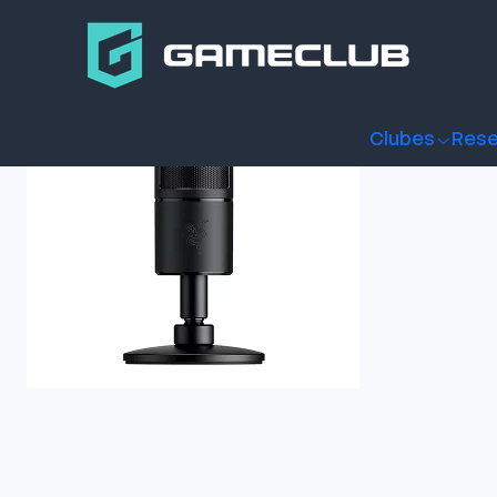
Inicio
Productos
Streaming
Micrófono
Micrófono Razer 
Clubes
Rese