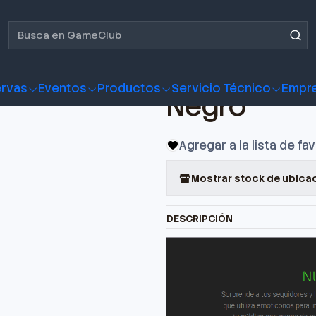
Seiren Emote - Pantalla de Emoticonos 8bit. Color Negro
Micrófono 
Pantalla de
rvas
Eventos
Productos
Servicio Técnico
Empr
Negro
Agregar a la lista de fa
Mostrar stock de ubica
DESCRIPCIÓN