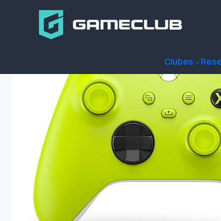
Inicio
Productos
Consolas y accesorios
Controles
Xb
Clubes
Rese