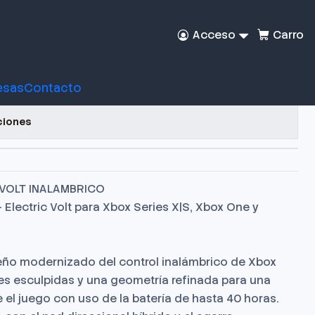
Acceso
Carro
Wireless Electric Volt
esas
Contacto
voritos
ciones
VOLT INALAMBRICO
 Electric Volt para Xbox Series X|S, Xbox One y
iseño modernizado del control inalámbrico de Xbox
cies esculpidas y una geometría refinada para una
l juego con uso de la batería de hasta 40 horas.