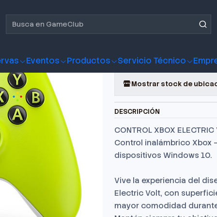
ox
Mando XBOX Wireless Electric Volt
Mando XBOX 
rvas
Eventos
Productos
Servicio Técnico
Empr
Agregar a la lista de fa
Mostrar stock de ubica
DESCRIPCIÓN
CONTROL XBOX ELECTRIC 
Control inalámbrico Xbox –
dispositivos Windows 10.
Vive la experiencia del d
Electric Volt, con superfi
mayor comodidad durante e