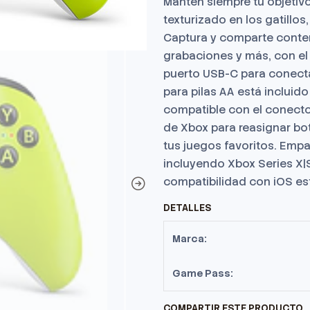
Mantén siempre tu objetivo
texturizado en los gatillos
Captura y comparte conten
grabaciones y más, con el
puerto USB-C para conectar
para pilas AA está incluido
compatible con el conecto
de Xbox para reasignar bot
tus juegos favoritos. Empa
incluyendo Xbox Series X|
compatibilidad con iOS esta
DETALLES
Marca:
Game Pass:
COMPARTIR ESTE PRODUCTO