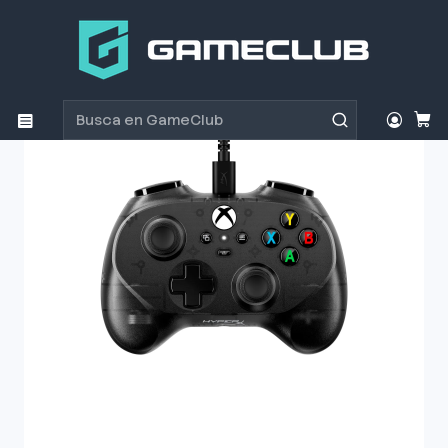
Inicio
Productos
Consolas y accesorios
Controles
Mando HyperX Clutch Tanto Mini