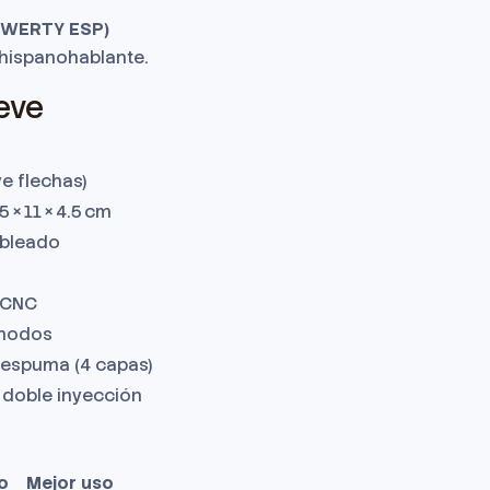
 QWERTY ESP)
hispanohablante.
reve
ye flechas)
5 × 11 × 4.5 cm
bleado
 CNC
 modos
 espuma (4 capas)
 doble inyección
o
Mejor uso