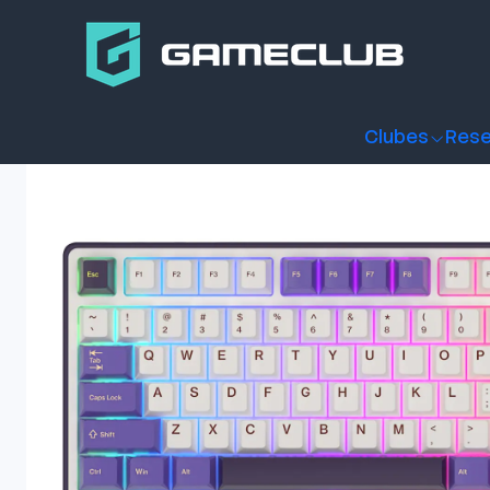
Inicio
Productos
Periféricos Gamer
Teclados
Teclados
Clubes
Rese