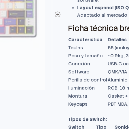
software.
Layout español (ISO
Adaptado al mercado 
Ficha técnica b
Característica
Detalles
Teclas
66 (inclu
Peso y tamaño
~0.9 kg; 3
Conexión
USB‑C ca
Software
QMK/VIA
Perilla de control
Aluminio
Iluminación
RGB, 18
Montura
Gasket +
Keycaps
PBT MDA,
Tipos de Switch:
Switch
Tipo
Sonid