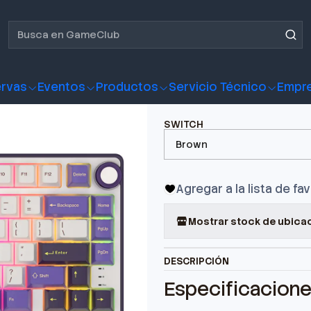
Teclado Gamer Royal Kludge R75 BlackBerry
Teclado Ga
BlackBerry
rvas
Eventos
Productos
Servicio Técnico
Empr
SWITCH
Agregar a la lista de fa
Mostrar stock de ubica
DESCRIPCIÓN
Especificacion