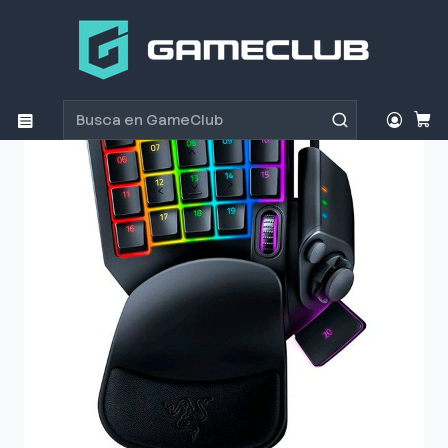
Inicio
Productos
Periféricos Gamer
Teclados
Teclados
Teclado Gamer Razer Tartarus Chroma V2