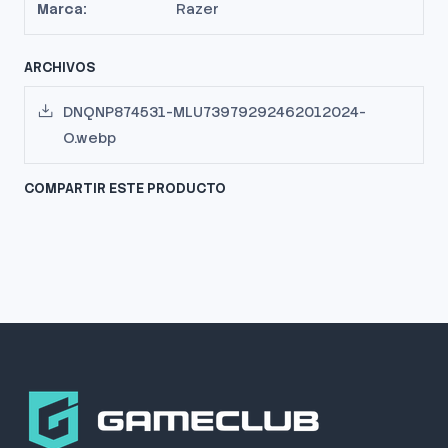
Marca:
Razer
ARCHIVOS
DNQNP874531-MLU73979292462012024-
O.webp
COMPARTIR ESTE PRODUCTO