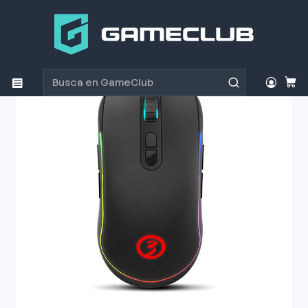
Inicio
Productos
Periféricos Gamer
Mouse
Mouse Gamer Ozone Neon X20 RGB